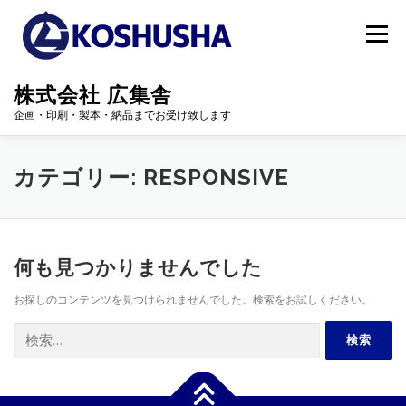
コ
ン
メニュー
テ
ン
ツ
株式会社 広集舎
へ
企画・印刷・製本・納品までお受け致します
ス
キ
ッ
TOP
業務内容
設備機器概要
会社概要
プ
カテゴリー:
RESPONSIVE
採用情報
お問い合わせ
何も見つかりませんでした
お探しのコンテンツを見つけられませんでした。検索をお試しください。
検
索: